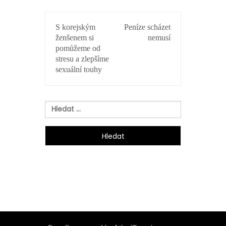
NAVIGACE
S korejským
Peníze scházet
PRO
ženšenem si
nemusí
PŘÍSPĚVEK
pomůžeme od
stresu a zlepšíme
sexuální touhy
Vyhledávání