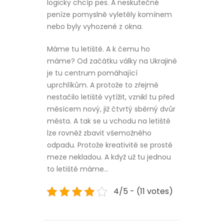
logicky chcíp pes. A neskutečné
peníze pomyslně vyletěly komínem
nebo byly vyhozené z okna.
Máme tu letiště. A k čemu ho
máme? Od začátku války na Ukrajině
je tu centrum pomáhající
uprchlíkům. A protože to zřejmě
nestačilo letiště vytížit, vznikl tu před
měsícem nový, již čtvrtý sběrný dvůr
města. A tak se u vchodu na letiště
lze rovněž zbavit všemožného
odpadu. Protože kreativitě se prostě
meze nekladou. A když už tu jednou
to letiště máme…
4/5 - (11 votes)