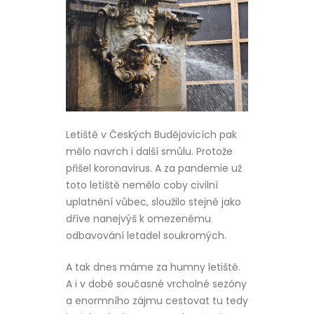
Letiště v Českých Budějovicích pak
mělo navrch i další smůlu. Protože
přišel koronavirus. A za pandemie už
toto letiště nemělo coby civilní
uplatnění vůbec, sloužilo stejně jako
dříve nanejvýš k omezenému
odbavování letadel soukromých.
A tak dnes máme za humny letiště.
A i v době současné vrcholné sezóny
a enormního zájmu cestovat tu tedy