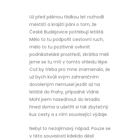
Už před pěknou řádkou let rozhodli
městští a krajští páni o tom, že
České Budějovice potřebují letiště.
Mělo to tu podpořit cestovní ruch,
mělo to tu pozitivně ovlivnit
podnikatelské prostředí, zkrátka měli
jsme se tu mít v tomto ohledu lépe.
Což by třeba pro mne znamenalo, že
už bych kvůli svým zahraničním
dovoleným nemusel jezdit až na
letiště do Prahy, případně Vídně.
Mohl jsem nasednout do letadla
hned doma a ušetřit si tak zbytečný
kus cesty a s ním související výdaje.
Nebyl to nezajímavý nápad. Pouze se
v této souvislosti kdekdo děsil