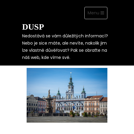
Toggle
Menu
navigation
DUSP
Skip
to
content
Nedostává se vám důležitých informací?
Nebo je sice máte, ale nevíte, nakolik jim
lze vlastně důvěřovat? Pak se obraťte na
ZASE SE NĚCO
náš web, kde víme své.
NEPOVEDLO