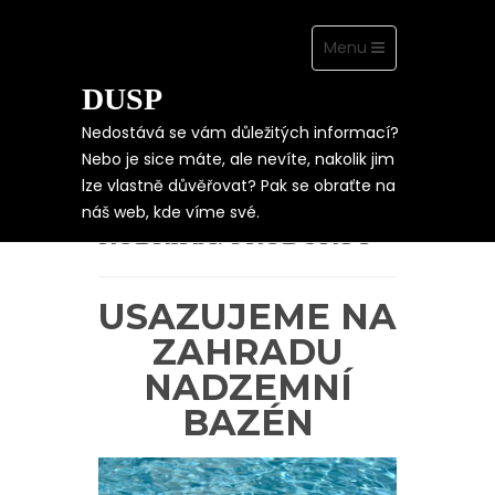
Toggle
Menu
navigation
DUSP
Skip
to
content
Nedostává se vám důležitých informací?
Nebo je sice máte, ale nevíte, nakolik jim
lze vlastně důvěřovat? Pak se obraťte na
náš web, kde víme své.
RUBRIKA:
PRODUKTY
USAZUJEME NA
ZAHRADU
NADZEMNÍ
BAZÉN