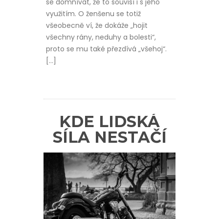
se domnívat, že to souvisí i s jeho
využitím. O ženšenu se totiž
všeobecně ví, že dokáže „hojit
všechny rány, neduhy a bolesti“,
proto se mu také přezdívá „všehoj“.
[…]
KDE LIDSKÁ
SÍLA NESTAČÍ