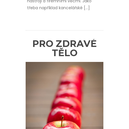
nástroji a firemními věcmi. Jako
třeba například kancelářské […]
PRO ZDRAVÉ
TĚLO