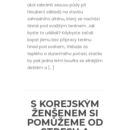
úkol zabránit sesuvu půdy při
hloubení základů na stavbu
zahradního altánu, který se nachází
těsně pod svažitým terénem. Jak
byste to udělali? Kdybyste začali
kopat jámu bez přípravy terénu
hned pod svahem, třebaže za
teplého a slunečného počasí, stačila
by pak jedna letní bouřka se silnějším
deštěm a […]
S KOREJSKÝM
ŽENŠENEM SI
POMŮŽEME OD