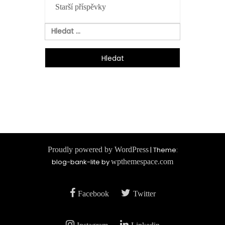
Starší příspěvky
PRO
PŘÍSPĚVKY
Vyhledávání
Proudly powered by WordPress
|
Theme:
blog-bank-lite by
wpthemespace.com
Facebook
Twitter