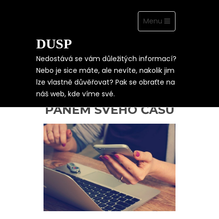
Toggle
Menu
navigation
DUSP
Skip
to
content
Nedostává se vám důležitých informací?
Nebo je sice máte, ale nevíte, nakolik jim
lze vlastně důvěřovat? Pak se obraťte na
VYDĚLEJTE SI LEPŠÍ
náš web, kde víme své.
PENÍZE A BUĎTE SI
PÁNEM SVÉHO ČASU