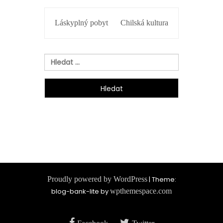
NAVIGACE
Láskyplný pobyt
Chilská kultura
PRO
PŘÍSPĚVEK
Vyhledávání
Proudly powered by WordPress
|
Theme:
blog-bank-lite by
wpthemespace.com