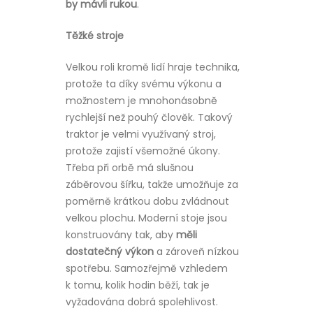
by mávli rukou
.
Těžké stroje
Velkou roli kromě lidí hraje technika,
protože ta díky svému výkonu a
možnostem je mnohonásobně
rychlejší než pouhý člověk. Takový
traktor je velmi využívaný stroj,
protože zajistí všemožné úkony.
Třeba při orbě má slušnou
záběrovou šířku, takže umožňuje za
poměrně krátkou dobu zvládnout
velkou plochu. Moderní stoje jsou
konstruovány tak, aby
měli
dostatečný výkon
a zároveň nízkou
spotřebu. Samozřejmě vzhledem
k tomu, kolik hodin běží, tak je
vyžadována dobrá spolehlivost.