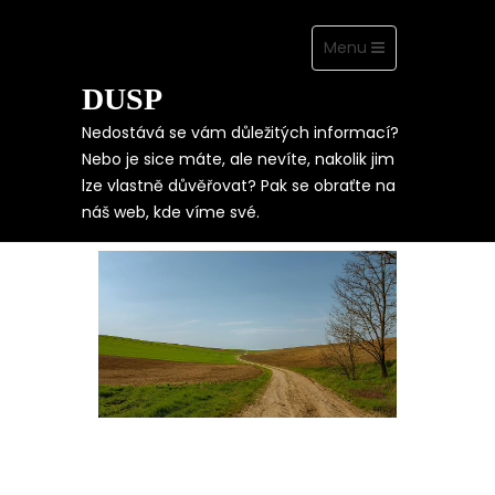
Toggle
Menu
navigation
DUSP
Skip
to
content
Nedostává se vám důležitých informací?
Nebo je sice máte, ale nevíte, nakolik jim
lze vlastně důvěřovat? Pak se obraťte na
TECHNIKA V
náš web, kde víme své.
ZEMĚDĚLSTVÍ