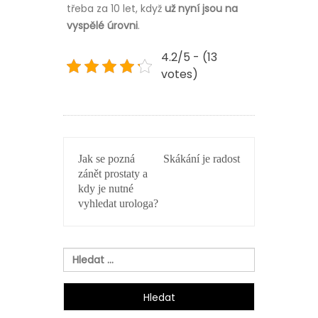
třeba za 10 let, když
už nyní jsou na
vyspělé úrovni
.
4.2/5 - (13
votes)
NAVIGACE
Jak se pozná
Skákání je radost
PRO
zánět prostaty a
PŘÍSPĚVEK
kdy je nutné
vyhledat urologa?
Vyhledávání