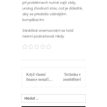
při problémech nutné zajít vždy,
urolog zhodnotí stav, což je důležité,
aby se předešlo vážnějším
komplikacím.
Zánětlivé onemocnění se totiž
nesmí podceňovat nikdy.
NAVIGACE
Když vlastní
Technika v
PRO
finance nestačí…
zemědělství
PŘÍSPĚVEK
Vyhledávání