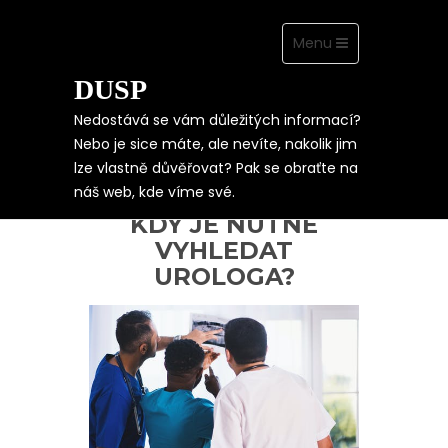
Toggle
Menu
navigation
DUSP
Skip
to
content
Nedostává se vám důležitých informací?
Nebo je sice máte, ale nevíte, nakolik jim
lze vlastně důvěřovat? Pak se obraťte na
JAK SE POZNÁ
náš web, kde víme své.
ZÁNĚT PROSTATY A
KDY JE NUTNÉ
VYHLEDAT
UROLOGA?