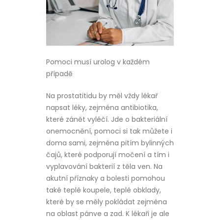
Pomoci musí urolog v každém
případě
Na prostatitidu by měl vždy lékař
napsat léky, zejména antibiotika,
které zánět vyléčí. Jde o bakteriální
onemocnění, pomoci si tak můžete i
doma sami, zejména pitím bylinných
čajů, které podporují močení a tím i
vyplavování bakterií z těla ven. Na
akutní příznaky a bolesti pomohou
také teplé koupele, teplé obklady,
které by se měly pokládat zejména
na oblast pánve a zad. K lékaři je ale