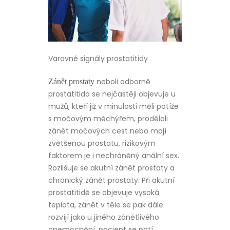
Varovné signály prostatitidy
neboli odborně
Zánět prostaty
prostatitida se nejčastěji objevuje u
mužů, kteří již v minulosti měli potíže
s močovým měchýřem, prodělali
zánět močových cest nebo mají
zvětšenou prostatu, rizikovým
faktorem je i nechráněný anální sex.
Rozlišuje se akutní zánět prostaty a
chronický zánět prostaty. Při akutní
prostatitidě se objevuje vysoká
teplota, zánět v těle se pak dále
rozvíjí jako u jiného zánětlivého
onemocnění, pacient se potí,