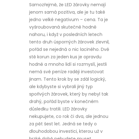
Samozřejmě, že
LED žárovky
nemají
jenom samá pozitiva, ale je tu také
jedno velké negativum – cena. Ta je
vyšroubovaná skutečně hodně
nahoru, i když v posledních letech
tento druh úsporných žárovek zlevnil,
pořád se nejedná o nic laciného. Dvě
stě korun za jeden kus je opravdu
hodně a mnoho lidí si rozmyslí, jestli
nemá své peníze raději investovat
jinam. Tento krok by se zdál logický,
ale kdybyste si vybrali jiný typ
spořivých žárovek, který by nebyl tak
drahý, pořád byste v konečném
důsledku tratili. LED žárovky
nekupujete, co rok či dva, ale jednou
za pět šest let. Jedná se tedy o
dlouhodobou investici, kterou už v
brzké době nebudete muset