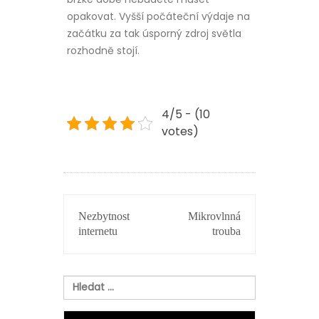
opakovat. Vyšší počáteční výdaje na
začátku za tak úsporný zdroj světla
rozhodně stojí.
4/5 - (10
votes)
NAVIGACE
Nezbytnost
Mikrovlnná
PRO
internetu
trouba
PŘÍSPĚVEK
Vyhledávání