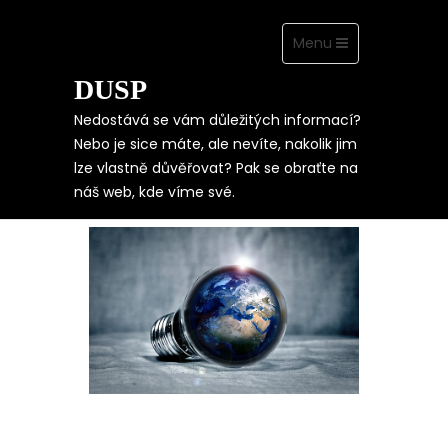
Toggle
Menu
navigation
DUSP
Skip
to
content
Nedostává se vám důležitých informací?
Nebo je sice máte, ale nevíte, nakolik jim
lze vlastně důvěřovat? Pak se obraťte na
ŠETRNÉ K
náš web, kde víme své.
PENĚŽENCE