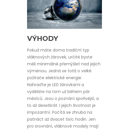
VÝHODY
Pokud máte doma tradiční typ
vláknových žárovek, určitě byste
měli minimálně přemýšlet nad jejich
výměnou. Jedná se totiž o velké
požírače elektrické energie.
Nahraďte je LED žárovkami a
vyděláte na tom už během pár
měsíců. Jsou o poznání spořivější, a
to až desetkrát. I jejich životnost je
impozantní. Počítá se zhruba na
patnáct až dvacet tisíc hodin. Jen
pro srovnání, vláknové modely mají