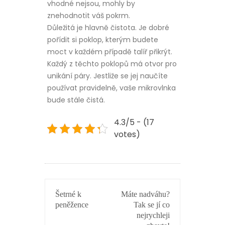
vhodné nejsou, mohly by
znehodnotit váš pokrm.
Důležitá je hlavně čistota. Je dobré
pořídit si poklop, kterým budete
moct v každém případě talíř přikrýt.
Každý z těchto poklopů má otvor pro
unikání páry. Jestliže se jej naučíte
používat pravidelně, vaše mikrovlnka
bude stále čistá.
4.3/5 - (17
votes)
NAVIGACE
Šetrné k
Máte nadváhu?
PRO
peněžence
Tak se jí co
PŘÍSPĚVEK
nejrychleji