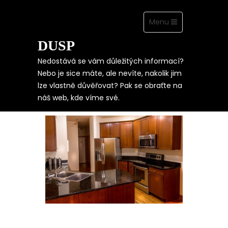
Toggle
Menu
navigation
DUSP
Skip
to
content
Nedostává se vám důležitých informací?
Nebo je sice máte, ale nevíte, nakolik jim
lze vlastně důvěřovat? Pak se obraťte na
MIKROVLNNÁ
náš web, kde víme své.
TROUBA