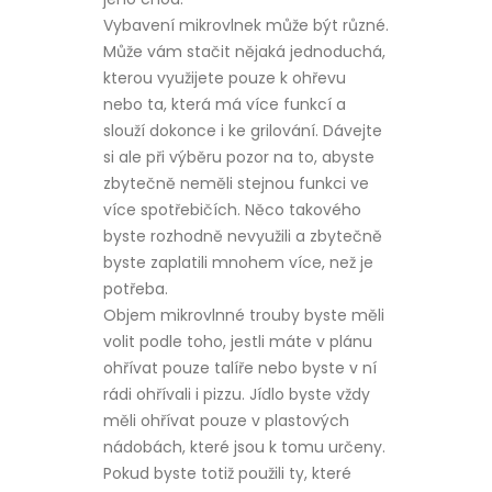
Vybavení mikrovlnek může být různé.
Může vám stačit nějaká jednoduchá,
kterou využijete pouze k ohřevu
nebo ta, která má více funkcí a
slouží dokonce i ke grilování. Dávejte
si ale při výběru pozor na to, abyste
zbytečně neměli stejnou funkci ve
více spotřebičích. Něco takového
byste rozhodně nevyužili a zbytečně
byste zaplatili mnohem více, než je
potřeba.
Objem mikrovlnné trouby
byste měli
volit podle toho, jestli máte v plánu
ohřívat pouze talíře nebo byste v ní
rádi ohřívali i pizzu. Jídlo byste vždy
měli ohřívat pouze v plastových
nádobách, které jsou k tomu určeny.
Pokud byste totiž použili ty, které