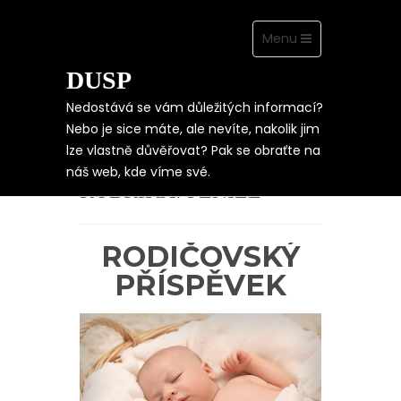
Toggle
Menu
navigation
DUSP
Skip
to
content
Nedostává se vám důležitých informací?
Nebo je sice máte, ale nevíte, nakolik jim
lze vlastně důvěřovat? Pak se obraťte na
náš web, kde víme své.
RUBRIKA:
PENÍZE
RODIČOVSKÝ
PŘÍSPĚVEK