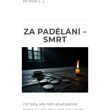
po chuti. […]
ZA PADĚLÁNÍ –
SMRT
Od doby, kdy nám slouží peníze
(nebo my sloužíme jim), jsou snahy