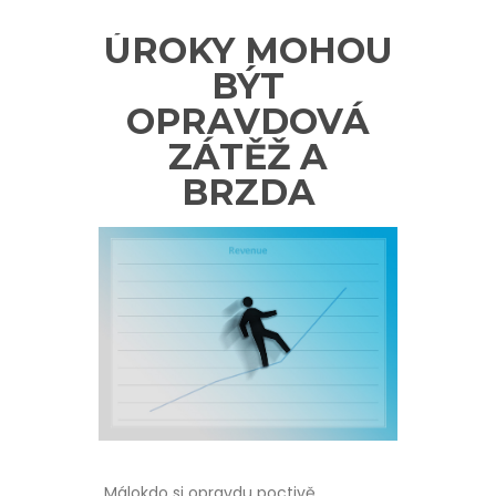
ÚROKY MOHOU
BÝT
OPRAVDOVÁ
ZÁTĚŽ A
BRZDA
Málokdo si opravdu poctivě