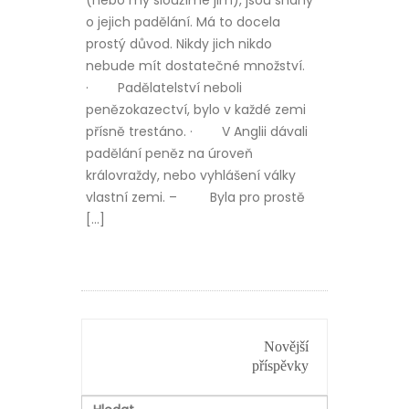
o jejich padělání. Má to docela
prostý důvod. Nikdy jich nikdo
nebude mít dostatečné množství.
· Padělatelství neboli
penězokazectví, bylo v každé zemi
přísně trestáno. · V Anglii dávali
padělání peněz na úroveň
královraždy, nebo vyhlášení války
vlastní zemi. – Byla pro prostě
[…]
NAVIGACE
Novější
PRO
příspěvky
PŘÍSPĚVKY
Vyhledávání