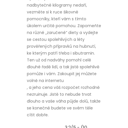
nadbytečné kilogramy nedaří,
vezměte si k ruce šikovné
pomocníky, kteří vám s tímto
úkolem určitě pomohou. Zapomeňte
na různé „zaručené“ diety a vydejte
se cestou spolehlivých a léty
prověřených přípravků na hubnutí,
ke kterým patří třeba i sibutramin.
Ten už od nadváhy pomohl celé
dlouhé řadě lidí, a tak jistě spolehlivě
pomůže i vám. Zakoupit jej můžete
volně na internetu
, a jeho cena váš rozpočet rozhodně
nezruinuje. Jistě to nebude trvat
dlouho a vaše váha půjde dolů, takže
se konečně budete ve svém těle
cítit dobře.
3.2/5 - (10