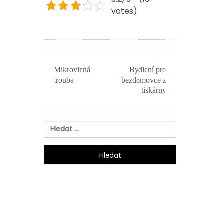
votes)
NAVIGACE
Mikrovlnná
Bydlení pro
PRO
trouba
bezdomovce z
PŘÍSPĚVEK
tiskárny
Vyhledávání