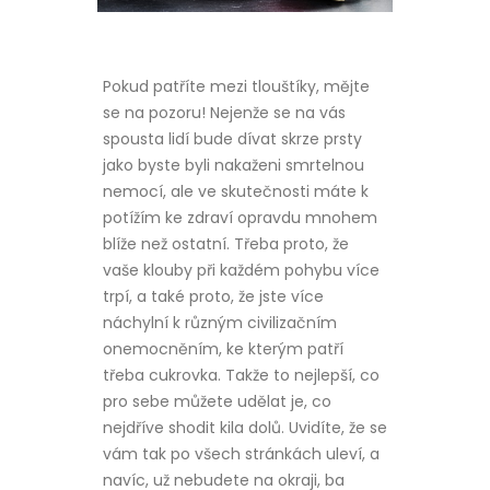
Pokud patříte mezi tlouštíky, mějte
se na pozoru! Nejenže se na vás
spousta lidí bude dívat skrze prsty
jako byste byli nakaženi smrtelnou
nemocí, ale ve skutečnosti máte k
potížím ke zdraví opravdu mnohem
blíže než ostatní. Třeba proto, že
vaše klouby při každém pohybu více
trpí, a také proto, že jste více
náchylní k různým civilizačním
onemocněním, ke kterým patří
třeba cukrovka. Takže to nejlepší, co
pro sebe můžete udělat je, co
nejdříve shodit kila dolů. Uvidíte, že se
vám tak po všech stránkách uleví, a
navíc, už nebudete na okraji, ba