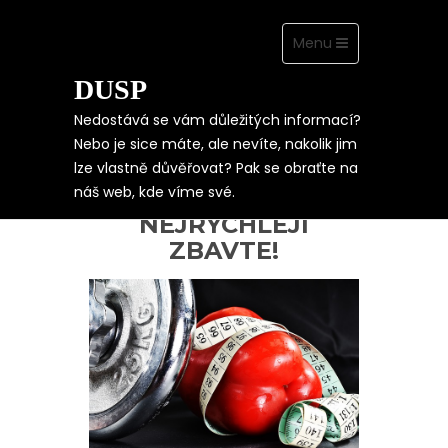
Toggle
Menu
navigation
DUSP
Skip
to
content
Nedostává se vám důležitých informací?
Nebo je sice máte, ale nevíte, nakolik jim
lze vlastně důvěřovat? Pak se obraťte na
MÁTE NADVÁHU?
náš web, kde víme své.
TAK SE JÍ CO
NEJRYCHLEJI
ZBAVTE!