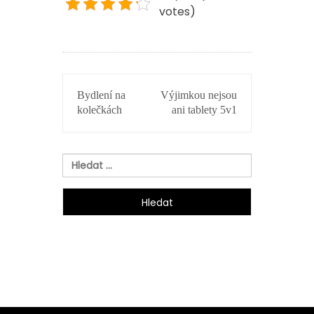
votes)
NAVIGACE
Bydlení na
Výjimkou nejsou
PRO
kolečkách
ani tablety 5v1
PŘÍSPĚVEK
Vyhledávání