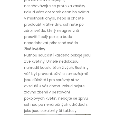
neschovávejte se proto za závěsy.
Pokud vám dostatek denního světla
v místnosti chybí, nebo si chcete
prodloužit krátké dny, sáhněte po
zdroji světla, který neagresivně
prosvětlí celý pokoj a bude
napodobovat přirozené světlo.
Živé květiny
Nutnou součástí každého pokoje jsou
živé květiny
. Umělé nedokážou
nahradit kouzlo těch živých. Rostliny
váš byt provoní, oživí a samozřejmě
jsou důležité i pro správný stav
ovzduší u vás doma. Pokud nejste
zrovna zběhlí v pěstování
pokojových květin, nebojte se zprvu
sáhnou po nenáročných odrůdách,
jako jsou sukulenty či kaktusy.