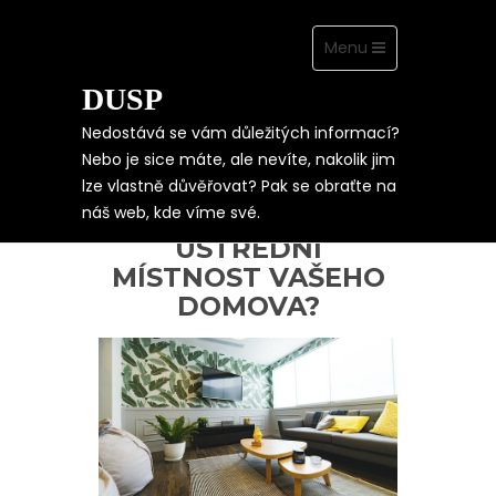
Toggle
Menu
navigation
DUSP
Skip
to
content
Nedostává se vám důležitých informací?
Nebo je sice máte, ale nevíte, nakolik jim
lze vlastně důvěřovat? Pak se obraťte na
JAK SI UDĚLAT Z
náš web, kde víme své.
OBÝVACÍHO POKOJE
ÚSTŘEDNÍ
MÍSTNOST VAŠEHO
DOMOVA?