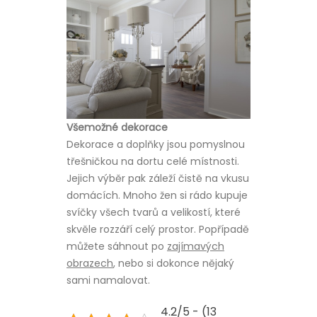
Všemožné dekorace
Dekorace a doplňky jsou pomyslnou
třešničkou na dortu celé místnosti.
Jejich výběr pak záleží čistě na vkusu
domácích. Mnoho žen si rádo kupuje
svíčky všech tvarů a velikostí, které
skvěle rozzáří celý prostor. Popřípadě
můžete sáhnout po
zajímavých
obrazech
, nebo si dokonce nějaký
sami namalovat.
4.2/5 - (13