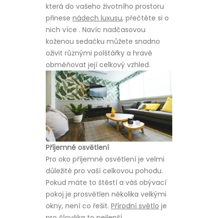
která do vašeho životního prostoru
přinese
nádech luxusu
, přečtěte si o
nich více
. Navíc nadčasovou
koženou sedačku můžete snadno
oživit různými polštářky a hravě
obměňovat její celkový vzhled.
Příjemné osvětlení
Pro oko příjemné osvětlení je velmi
důležité pro vaší celkovou pohodu.
Pokud máte to štěstí a váš obývací
pokoj je prosvětlen několika velkými
okny, není co řešit.
Přírodní světlo
je
pro člověka to nejlepší,