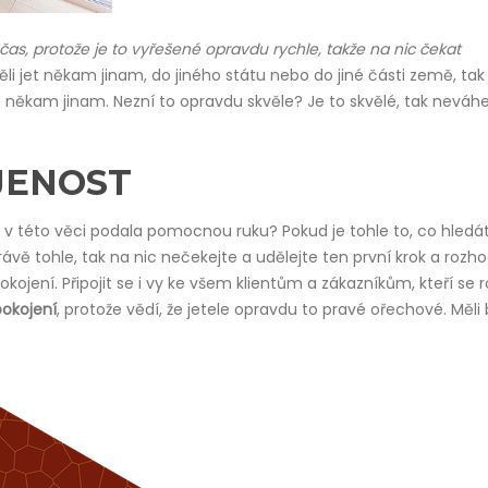
čas, protože je to vyřešené opravdu rychle, takže na nic čekat
ěli jet někam jinam, do jiného státu nebo do jiné části země, tak 
ho někam jinam. Nezní to opravdu skvěle? Je to skvělé, tak neváhe
JENOST
m v této věci podala pomocnou ruku? Pokud je tohle to, co hledá
vě tohle, tak na nic nečekejte a udělejte ten první krok a rozh
jení. Připojit se i vy ke všem klientům a zákazníkům, kteří se r
okojení
, protože vědí, že jetele opravdu to pravé ořechové. Měli