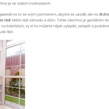
chno je ve vašich možnostech.
na to se svým partnerem, abyste se usadili, ale na
druh
ipravení
e rádi
. Máte rádi zahradu a dům. Tohle všechno je geniálním ř
 kolečkách, vy si ho můžete nějak vylepšit, zateplit a podobně
e líbit.