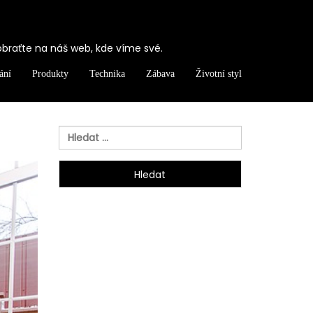
obraťte na náš web, kde víme své.
ání
Produkty
Technika
Zábava
Životní styl
Vyhledávání