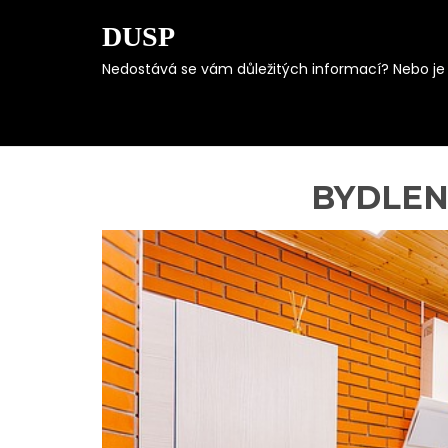
DUSP
Nedostává se vám důležitých informací? Nebo je s
Skip
to
content
BYDLEN