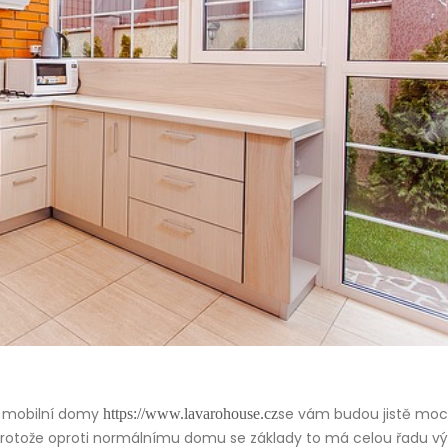
ak mobilní domy
se vám budou jistě moc l
https://www.lavarohouse.cz
 protože oproti normálnímu domu se základy to má celou řadu v