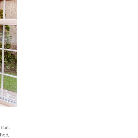
íbit.
ýhod,