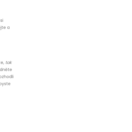
si
jte a
te,
tak
odněte
ozhodli
 byste