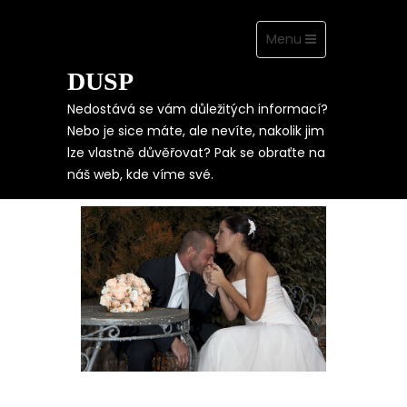
Toggle
Menu
navigation
DUSP
Skip
to
content
Nedostává se vám důležitých informací?
Nebo je sice máte, ale nevíte, nakolik jim
lze vlastně důvěřovat? Pak se obraťte na
SVATEBNÍ DEN SE
náš web, kde víme své.
VŠÍM VŠUDY