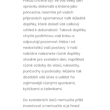
Pokud chcete být ve váš velký den
opravdu dokonalá a krásná jako
princezna, nesmíte při vašich
přípravách opomenout tolik důležité
doplňky, které doladí váš celkový
vzhled k dokonalosti. Takové doplňky
chytře podtrhnou vaši krásu a
odpoutají pozornost třeba i od
nedostatků vaší postavy. V naší
nabídce naleznete různé doplňky
vhodné pro svatební den, například
různé ozdoby do vlasů, rukavičky,
punčochy a podvazky. Můžete tak
dozdobit váš účes a udělat ho
zajímavější různými sponkami,
kytičkami a čelenkami.
Do svatebních šatů nemusíte příliš
investovat a nemusíte si je hned