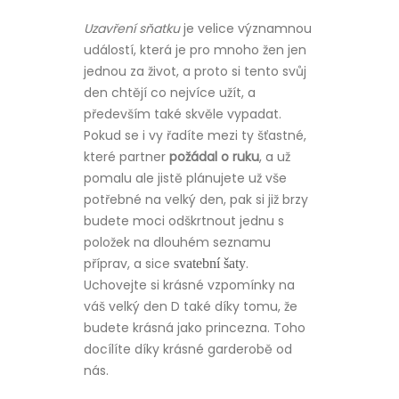
Uzavření sňatku
je velice významnou
událostí, která je pro mnoho žen jen
jednou za život, a proto si tento svůj
den chtějí co nejvíce užít, a
především také skvěle vypadat.
Pokud se i vy řadíte mezi ty šťastné,
které partner
požádal o ruku
, a už
pomalu ale jistě plánujete už vše
potřebné na velký den, pak si již brzy
budete moci odškrtnout jednu s
položek na dlouhém seznamu
příprav, a sice
.
svatební šaty
Uchovejte si krásné vzpomínky na
váš velký den D také díky tomu, že
budete krásná jako princezna. Toho
docílíte díky krásné garderobě od
nás.