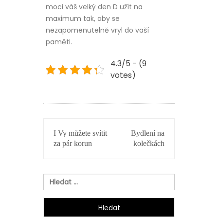
moci váš velký den D užít na
maximum tak, aby se
nezapomenutelně vryl do vaší
paměti.
4.3/5 - (9
votes)
NAVIGACE
I Vy můžete svítit
Bydlení na
PRO
za pár korun
kolečkách
PŘÍSPĚVEK
Vyhledávání