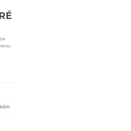
ERÉ
lze
kerou
lužeb