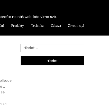
obraťte na náš web, kde víme své.
ání
Produkty
Technika
Zábava
Životní styl
Vyhledávání
mplikace
ě z
 se
m
e za