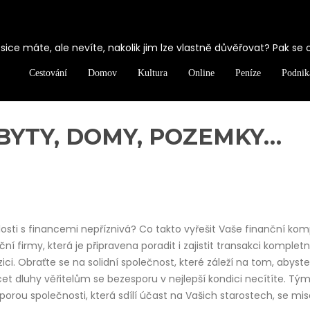
ice máte, ale nevíte, nakolik jim lze vlastně důvěřovat? Pak se 
Cestování
Domov
Kultura
Online
Peníze
Podnik
BYTY, DOMY, POZEMKY…
islosti s financemi nepříznivá? Co takto vyřešit Vaše finanční ko
í firmy, která je připravena poradit i zajistit transakci kompletn
zici. Obraťte se na solidní společnost, které záleží na tom, abyste
cet dluhy věřitelům se bezesporu v nejlepší kondici necítíte. Tý
dporou společnosti, která sdílí účast na Vašich starostech, se mis