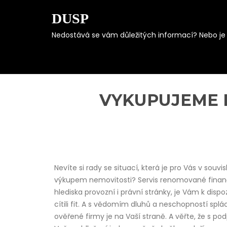
DUSP
Nedostává se vám důležitých informací? Nebo je s
Skip
to
content
VYKUPUJEME 
Nevíte si rady se situací, která je pro Vás v souv
výkupem nemovitosti
? Servis renomované finančn
hlediska provozní i právní stránky, je Vám k dispo
cítili fit. A s vědomím dluhů a neschopností splá
ověřené firmy je na Vaší straně. A věřte, že s po