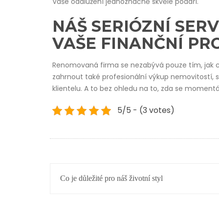
Vaše oddlužení jednoznačně skvěle podaří.
NÁŠ SERIÓZNÍ SERV
VAŠE FINANČNÍ PR
Renomovaná firma se nezabývá pouze tím, jak co 
zahrnout také profesionální výkup nemovitostí, 
klientelu. A to bez ohledu na to, zda se momentá
5/5 - (3 votes)
NAVIGACE
Co je důležité pro náš životní styl
PRO
PŘÍSPĚVEK