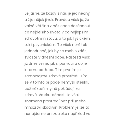
Je jasné, že každý z nás je jedinečný
a žije nějak jinak. Pravdou však je, že
valná většina z nás chce dosáhnout
co nejdelšího života v co nejlepším
zdravotním stavu, a to jak fyzickém,
tak i psychickém. To však není tak
jednoduché, jak by se mohlo zdát,
zvláště v dnešní době. Naštěstí však
již dnes víme, jak si pomoci a co je
k tomu potřeba. Tím prvním je
samozřejmě zdravé prostředí. Tím
se v tomto případě nemyslí sterilní,
což někteří mylně pokládají za
zdravé. Ve skutečnosti to však
znamená prostředí bez přílišného
množství škodlivin. Problém je, že to
nenajdeme ani zdaleka například ve