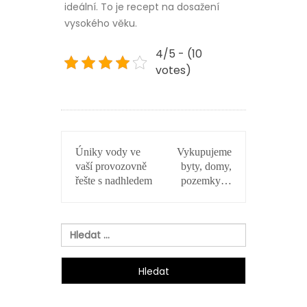
ideální. To je recept na dosažení
vysokého věku.
4/5 - (10
votes)
NAVIGACE
Úniky vody ve
Vykupujeme
PRO
vaší provozovně
byty, domy,
PŘÍSPĚVEK
řešte s nadhledem
pozemky…
Vyhledávání