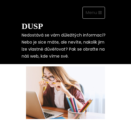
Toggle
Menu
navigation
DUSP
Skip
to
content
Nedostává se vám důležitých informací?
Nebo je sice máte, ale nevíte, nakolik jim
lze vlastně důvěřovat? Pak se obraťte na
CO JE DŮLEŽITÉ PRO
náš web, kde víme své.
NÁŠ ŽIVOTNÍ STYL