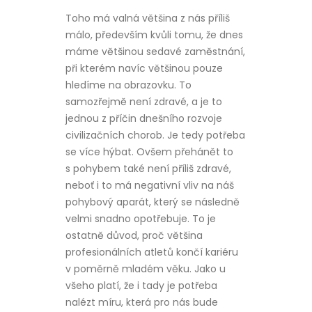
Toho má valná většina z nás příliš
málo, především kvůli tomu, že dnes
máme většinou sedavé zaměstnání,
při kterém navíc většinou pouze
hledíme na obrazovku. To
samozřejmě není zdravé, a je to
jednou z příčin dnešního rozvoje
civilizačních chorob. Je tedy potřeba
se více hýbat. Ovšem přehánět to
s pohybem také není příliš zdravé,
neboť i to má negativní vliv na náš
pohybový aparát, který se následně
velmi snadno opotřebuje. To je
ostatně důvod, proč většina
profesionálních atletů končí kariéru
v poměrně mladém věku. Jako u
všeho platí, že i tady je potřeba
nalézt míru, která pro nás bude