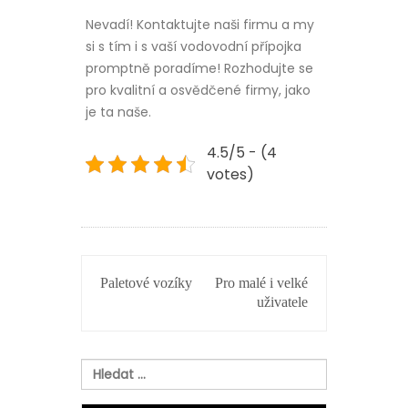
Nevadí! Kontaktujte naši firmu a my
si s tím i s vaší vodovodní přípojka
promptně poradíme! Rozhodujte se
pro kvalitní a osvědčené firmy, jako
je ta naše.
4.5/5 - (4
votes)
NAVIGACE
Paletové vozíky
Pro malé i velké
PRO
uživatele
PŘÍSPĚVEK
Vyhledávání