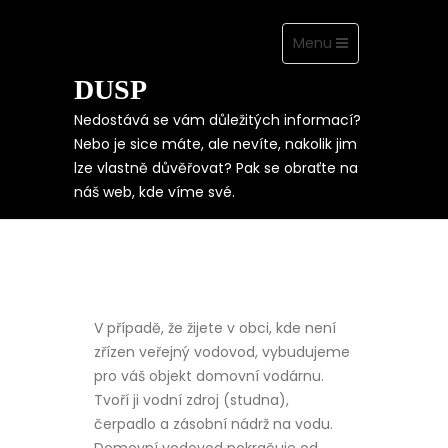
Toggle
Menu
navigation
DUSP
Skip
to
content
Nedostává se vám důležitých informací?
Nebo je sice máte, ale nevíte, nakolik jim
lze vlastně důvěřovat? Pak se obraťte na
VODOVODNÍ
náš web, kde víme své.
PŘÍPOJKA
V případě, že žijete v obci, kde není
zřízen veřejný vodovod, vybudujeme
pro váš objekt domovní vodárnu.
Tvoří ji vodní zdroj (studna),
čerpadlo a zásobní nádrž na vodu.