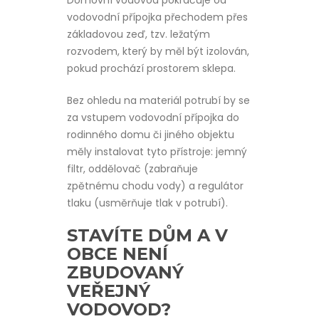
Domovní vodovod pokračuje od
vodovodní přípojka přechodem přes
základovou zeď, tzv. ležatým
rozvodem, který by měl být izolován,
pokud prochází prostorem sklepa.
Bez ohledu na materiál potrubí by se
za vstupem
vodovodní přípojka
do
rodinného domu či jiného objektu
měly instalovat tyto přístroje: jemný
filtr, oddělovač (zabraňuje
zpětnému chodu vody) a regulátor
tlaku (usměrňuje tlak v potrubí).
STAVÍTE DŮM A V
OBCE NENÍ
ZBUDOVANÝ
VEŘEJNÝ
VODOVOD?