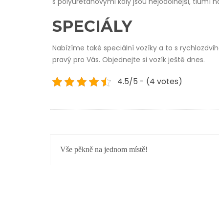
s polyuretanovými koly jsou nejodolnější, tlumí n
SPECIÁLY
Nabízíme také speciální vozíky a to s rychlozdv
pravý pro Vás. Objednejte si vozík ještě dnes.
4.5/5 - (4 votes)
NAVIGACE
Vše pěkně na jednom místě!
PRO
PŘÍSPĚVEK