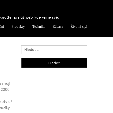
obraťte na náš web, kde víme své.
ání
Produkty
Technika
Zábava
Životní styl
Vyhledávání
é mají
a 2000
loty až
vozíky