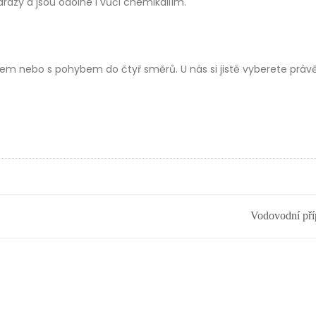
árazy a jsou odolné i vůči chemikáliím.
ihem nebo s pohybem do čtyř směrů. U nás si jistě vyberete práv
Vodovodní pří