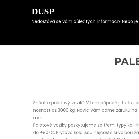
DUSP
Nedostává se vám důležitých informací? Nebo je s
Skip
to
content
PAL
Sháníte paletový vozík? V tom případě jste tu sp
nosnost až 3000 kg. Navíc Vám dáme záruku na 7
mm.
Paletové vozíky poskytujeme se třemi typy kol. N
do +80°C. Pryžová kola jsou nejčastější volbou zá