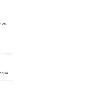
ě ten
pojka