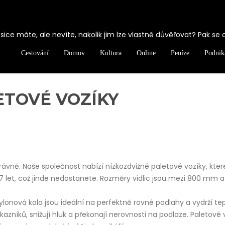
ice máte, ale nevíte, nakolik jim lze vlastně důvěřovat? Pak se 
Cestování
Domov
Kultura
Online
Peníze
Podnik
ETOVÉ VOZÍKY
rávně. Naše společnost nabízí nízkozdvižné paletové vozíky, kter
 let, což jinde nedostanete. Rozměry vidlic jsou mezi 800 mm 
ylonová kola jsou ideální na perfektně rovné podlahy a vydrží tep
kazníků, snižují hluk a překonají nerovnosti na podlaze.
Paletové 