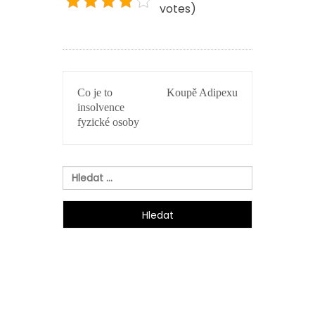
votes)
NAVIGACE
Co je to
Koupě Adipexu
PRO
insolvence
PŘÍSPĚVEK
fyzické osoby
Vyhledávání