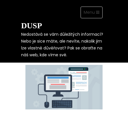
Toggle
Menu
navigation
DUSP
Skip
to
content
Nedostává se vám důležitých informací?
Nebo je sice máte, ale nevíte, nakolik jim
lze vlastně důvěřovat? Pak se obraťte na
UŽITEČNÉ
náš web, kde víme své.
INFORMACE