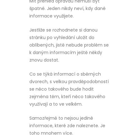
Mít přehled opravdu nemusí být
špatné. Jeden nikdy neví, kdy dané
informace využijete.
Jestliže se rozhodnete si danou
stránku po vyhledání uložit do
oblíbených, jistě nebude problém se
k daným informacím ještě někdy
znovu dostat.
Co se týká informací o sběrných
dvorech, s velkou pravděpodobností
se něco takového bude hodit
zejména těm, kteří něco takového
využívají a to ve velkém.
Samozřejmě to nejsou jediné
informace, které zde naleznete. Je
toho mnohem více.