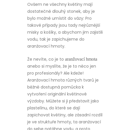
Ovšem ne všechny květiny mají
dostatečně dlouhý stonek, aby je
bylo možné umístit do vázy: Pro
takové případy jsou tady nejrůznější
misky a košíky, a abychom jim zajistili
vodu, tak je zapichujeme do
aranžovací hmoty.
Že nevíte, co je to
aranžovací hmota
anebo si myslíte, že je to něco jen
pro profesionály? Ale kdeže!
Aranžovací hmota různých tvarů je
běžně dostupná pomůcka k
vytvoření originální květinové
výzdoby. Můžete si ji představit jako
plastelínu, do které se dají
zapichovat květiny, ale zásadní rozdíl
je ve struktuře hmoty, ta aranžovací
do sebe natáhne vodu, a proto