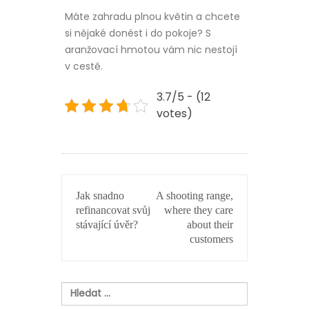
Máte zahradu plnou květin a chcete
si nějaké donést i do pokoje? S
aranžovací hmotou vám nic nestojí
v cestě.
3.7/5 - (12
votes)
NAVIGACE
Jak snadno
A shooting range,
PRO
refinancovat svůj
where they care
PŘÍSPĚVEK
stávající úvěr?
about their
customers
Vyhledávání