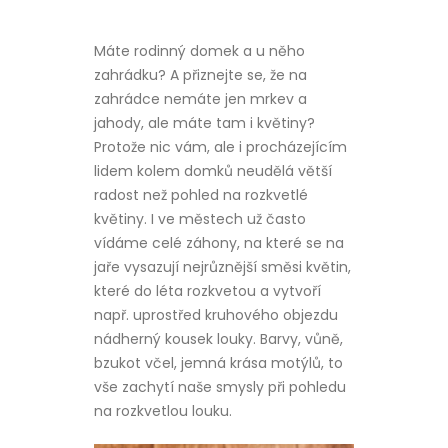
Máte rodinný domek a u něho
zahrádku? A přiznejte se, že na
zahrádce nemáte jen mrkev a
jahody, ale máte tam i květiny?
Protože nic vám, ale i procházejícím
lidem kolem domků neudělá větší
radost než pohled na rozkvetlé
květiny. I ve městech už často
vídáme celé záhony, na které se na
jaře vysazují nejrůznější směsi květin,
které do léta rozkvetou a vytvoří
např. uprostřed kruhového objezdu
nádherný kousek louky. Barvy, vůně,
bzukot včel, jemná krása motýlů, to
vše zachytí naše smysly při pohledu
na rozkvetlou louku.