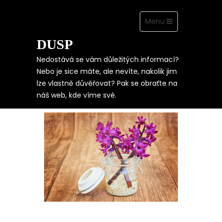
Toggle
Menu
navigation
DUSP
Skip
to
content
Nedostává se vám důležitých informací?
Nebo je sice máte, ale nevíte, nakolik jim
lze vlastně důvěřovat? Pak se obraťte na
KREATIVNÍ VÁZY NA
náš web, kde víme své.
KVĚTINY