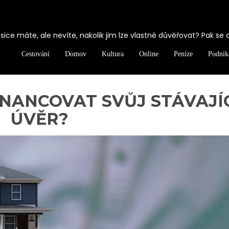
ice máte, ale nevíte, nakolik jim lze vlastně důvěřovat? Pak se 
Cestování
Domov
Kultura
Online
Peníze
Podnik
NANCOVAT SVŮJ STÁVAJÍ
ÚVĚR?