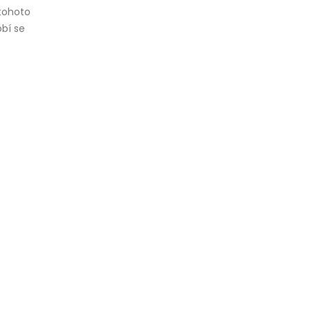
 tohoto
obí se