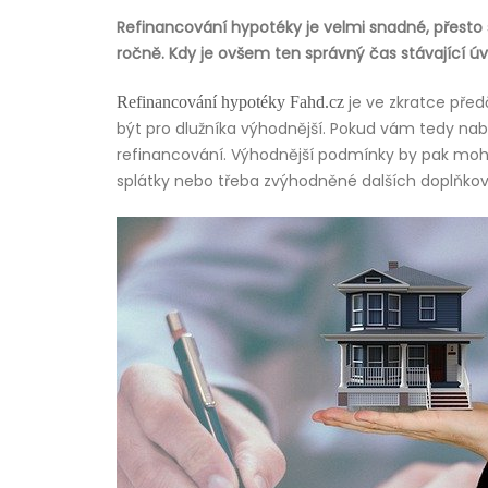
Refinancování hypotéky je velmi snadné, přesto s
ročně. Kdy je ovšem ten správný čas stávající úvě
je ve zkratce pře
Refinancování hypotéky Fahd.cz
být pro dlužníka výhodnější. Pokud vám tedy nabíd
refinancování. Výhodnější podmínky by pak mohli 
splátky nebo třeba zvýhodněné dalších doplňko