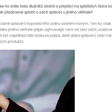
e ho stále řada dlužníků obává a přeplácí na splátkách tisíce k
r předčasně splatit a začít splácet u jiného věřitele?
dčasné splacení hypotečního úvěru úvěrem novým. Ten by však
ka jiného věřitele přijde zajímavější, není od věci začít uvažova
být například nižší úroková sazba, delší doba splácení, nižší mě
vých produktů.