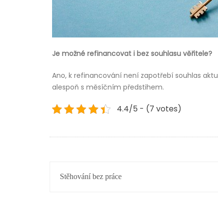
Je možné refinancovat i bez souhlasu věřitele?
Ano, k refinancování není zapotřebí souhlas akt
alespoň s měsíčním předstihem.
4.4/5 - (7 votes)
NAVIGACE
Stěhování bez práce
PRO
PŘÍSPĚVEK