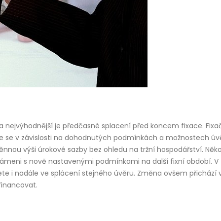
a nejvýhodnější je předčasné splacení před koncem fixace. Fixa
uje se v závislosti na dohodnutých podmínkách a možnostech úv
nnou výši úrokové sazby bez ohledu na tržní hospodářství. Něko
ámeni s nově nastavenými podmínkami na další fixní období. V
jete i nadále ve splácení stejného úvěru. Změna ovšem přichází 
financovat.