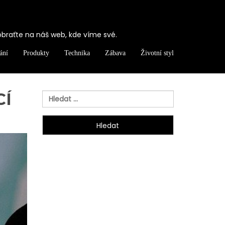
obraťte na náš web, kde víme své.
ání
Produkty
Technika
Zábava
Životní styl
CÍ
Vyhledávání