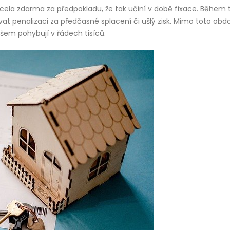
 zcela zdarma za předpokladu, že tak učiní v době fixace. Během
t penalizaci za předčasné splacení či ušlý zisk. Mimo toto obd
všem pohybují v řádech tisíců.