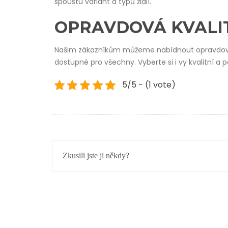
spoustu variant a typů židlí.
OPRAVDOVÁ KVALI
Našim zákazníkům můžeme nabídnout opravdovou k
dostupné pro všechny. Vyberte si i vy kvalitní a p
5/5 - (1 vote)
NAVIGACE
Zkusili jste ji někdy?
PRO
PŘÍSPĚVEK