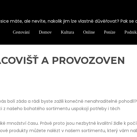
ice máte, ale nevíte, nakolik jim lze vlastně důvěřovat? Pak se 
Cestování
Domov
Kultura
Online
Peníze
Podnik
ACOVIŠŤ A PROVOZOVEN
é vás bolí záda a rádi byste zažili konečně nenahraditelné pohodlí
či z našeho bohatého sortimentu uspokojí potřeby i těch
iké množství času. Právě proto jsou nezbytné kvalitní
židle k poč
 takové produkty můžete nalézt v našem sortimentu, který vám nab