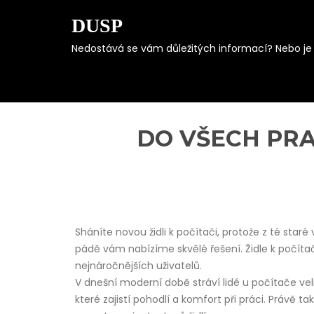
DUSP
Nedostává se vám důležitých informací? Nebo je s
Skip
to
content
DO VŠECH PR
Sháníte novou židli k počítači, protože z té star
pádě vám nabízíme skvělé řešení. Židle k počíta
nejnáročnějších uživatelů.
V dnešní moderní době stráví lidé u počítače vel
které zajistí pohodlí a komfort při práci. Právě