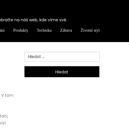
obraťte na náš web, kde víme své.
ání
Produkty
Technika
Zábava
Životní styl
Vyhledávání
? V tom
ítači
,
ízí