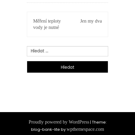
NAVIGACE
Měření teploty
Jen my dva
PRO
vody je nutné
PŘÍSPĚVEK
Vyhledávání
Proudly powered by WordPress
|
Theme:
blog-bank-lite by
wpthemespace.com