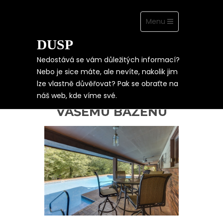
Toggle
Menu
navigation
DUSP
Skip
to
content
Nedostává se vám důležitých informací?
Nebo je sice máte, ale nevíte, nakolik jim
lze vlastně důvěřovat? Pak se obraťte na
SOLÁRNÍ
náš web, kde víme své.
PŘÍSLUŠENSTVÍ K
VAŠEMU BAZÉNU