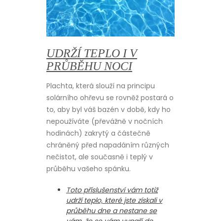
UDRŽÍ TEPLO I V
PRŮBĚHU NOCI
Plachta, která slouží na principu
solárního ohřevu se rovněž postará o
to, aby byl váš bazén v době, kdy ho
nepoužíváte (převážně v nočních
hodinách) zakrytý a částečně
chráněný před napadáním různých
nečistot, ale současně i teplý v
průběhu vašeho spánku.
Toto příslušenství vám totiž
udrží teplo, které jste získali v
průběhu dne a nestane se
vám, že se vám vypaří do