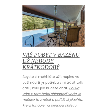
VÁŠ POBYT V BAZÉNU
UŽ NEBUDE
KRÁTKODOBÝ
Abyste si mohli léto užít naplno ve
vaší nádrži, je potřeba v ní trávit tolik
času, kolik jen budete chtít.
Pokud
vám v tom brání chladnější voda, je
načase to změnit a pořídit si plachtu,
která funguje na principu ohřevu