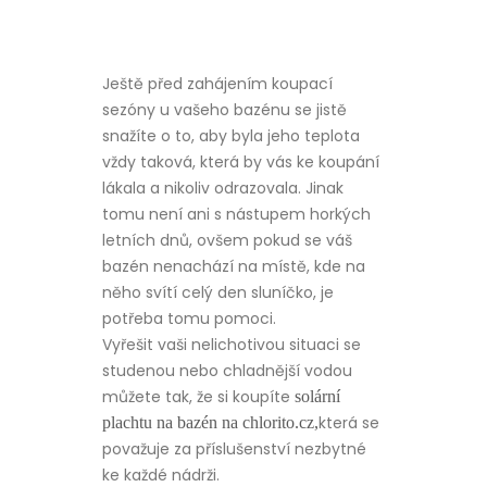
Ještě před zahájením koupací
sezóny u vašeho bazénu se jistě
snažíte o to, aby byla jeho teplota
vždy taková, která by vás ke koupání
lákala a nikoliv odrazovala. Jinak
tomu není ani s nástupem horkých
letních dnů, ovšem pokud se váš
bazén nenachází na místě, kde na
něho svítí celý den sluníčko, je
potřeba tomu pomoci.
Vyřešit vaši nelichotivou situaci se
studenou nebo chladnější vodou
můžete tak, že si koupíte
solární
která se
plachtu na bazén na chlorito.cz,
považuje za příslušenství nezbytné
ke každé nádrži.