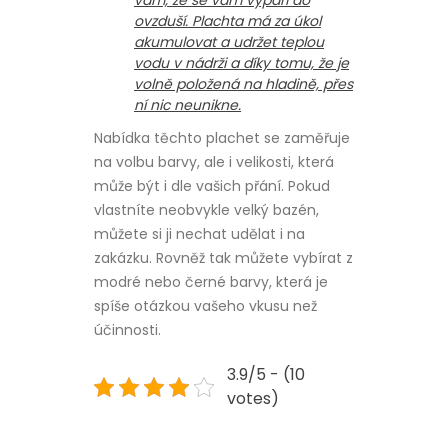
ovzduší. Plachta má za úkol
akumulovat a udržet teplou
vodu v nádrži a díky tomu, že je
volně položená na hladině, přes
ní nic neunikne.
Nabídka těchto plachet se zaměřuje
na volbu barvy, ale i velikosti, která
může být i dle vašich přání. Pokud
vlastníte neobvykle velký bazén,
můžete si ji nechat udělat i na
zakázku. Rovněž tak můžete vybírat z
modré nebo černé barvy, která je
spíše otázkou vašeho vkusu než
účinnosti.
3.9/5 - (10
votes)