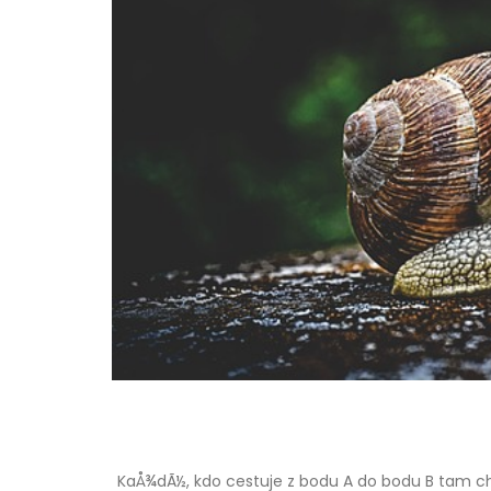
KaÅ¾dÃ½, kdo cestuje z bodu A do bodu B tam chce