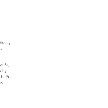
 klouby
 v
duÅ¡i,
ak by
to. Pro
na