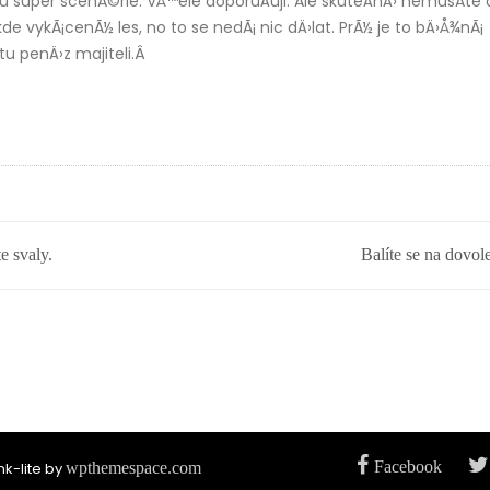
 super scenÃ©rie. VÅ™ele doporuÄuji. Ale skuteÄnÄ› nemusÃ­te d
›kde vykÃ¡cenÃ½ les, no to se nedÃ¡ nic dÄ›lat. PrÃ½ je to bÄ›Å¾nÃ¡
stu penÄ›z majiteli.Â
e svaly.
Balíte se na dovol
Facebook
k-lite by
wpthemespace.com