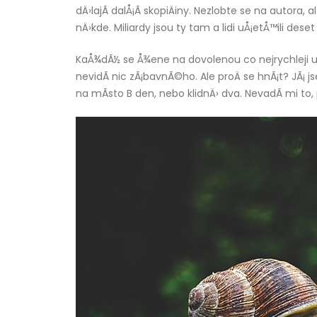
dÄ›lajÃ­ dalÅ¡Ã­ skopiÄiny. Nezlobte se na autora, 
nÄ›kde. Miliardy jsou ty tam a lidi uÅ¡etÅ™ili des
KaÅ¾dÃ½ se Å¾ene na dovolenou co nejrychleji uÅ
nevidÃ­ nic zÃ¡bavnÃ©ho. Ale proÄ se hnÃ¡t? JÃ¡ 
na mÃ­sto B den, nebo klidnÄ› dva. NevadÃ­ mi t