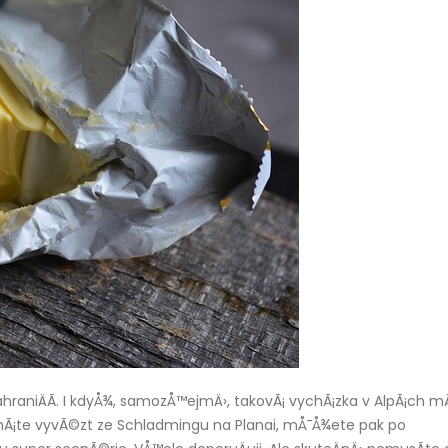
hraniÄÃ­. I kdyÅ¾, samozÅ™ejmÄ›, takovÃ¡ vychÃ¡zka v AlpÃ¡ch m
hÃ¡te vyvÃ©zt ze Schladmingu na Planai, mÅ¯Å¾ete pak po