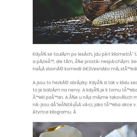
KdyÅ¾ se toulÃ¡m po lesÃ­ch, jdu pÄ›t kilometrÅ¯
a pÃ¡teÅ™, ale tÃ­m, Å¾e prostÄ› nespÄ›chÃ¡m. S
naÅ¡Ã­ slavnÃ© komedii â€žVesniÄko mÃ¡ stÅ™e
A jsou to hezkÃ© obrÃ¡zky. KdyÅ¾ si tak v klidu se
to je balzÃ¡m na nervy. A kdyÅ¾ je k tomu tÅ™eba j
Å™ekl paÅ™an. A Å¾e u nÃ¡s mÃ¡me takovÃ½ch mÃ­st
nÄ› jsou dÅ¯leÅ¾itÄ›jÅ¡Ã­ vÄ›ci, jako tÅ™eba ak
Ätvrtce kilogramu. Â