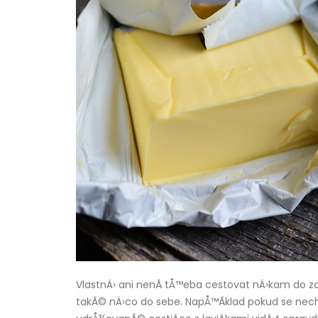
VlastnÄ› ani nenÃ­ tÅ™eba cestovat nÄ›kam do za
takÃ© nÄ›co do sebe. NapÅ™Ã­klad pokud se nec