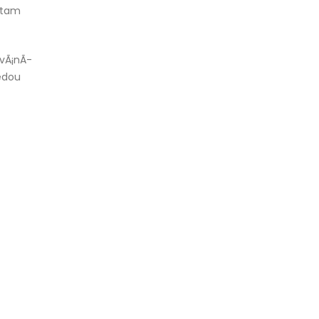
o tam
ovÃ¡nÃ­
jedou