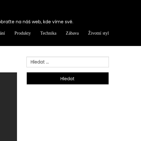
obraťte na náš web, kde víme své.
ání
Produkty
Technika
Zábava
Životní styl
Vyhledávání