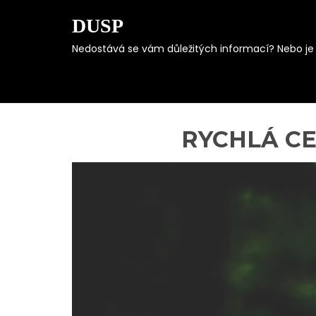
DUSP
Nedostává se vám důležitých informací? Nebo je s
Skip
to
content
RYCHLÁ CE