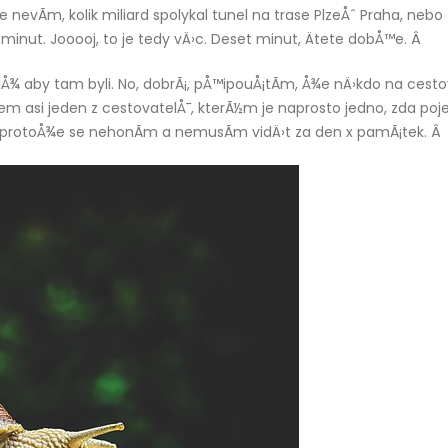
ale nevÃ­m, kolik miliard spolykal tunel na trase PlzeÅˆ Praha, neb
et minut. Jooooj, to je tedy vÄ›c. Deset minut, Ätete dobÅ™e. Â
¾ aby tam byli. No, dobrÃ¡, pÅ™ipouÅ¡tÃ­m, Å¾e nÄ›kdo na cest
jsem asi jeden z cestovatelÅ¯, kterÃ½m je naprosto jedno, zda po
o, protoÅ¾e se nehonÃ­m a nemusÃ­m vidÄ›t za den x pamÃ¡tek. Â