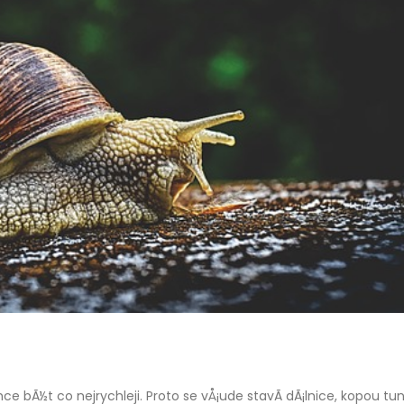
 bÃ½t co nejrychleji. Proto se vÅ¡ude stavÃ­ dÃ¡lnice, kopou tun