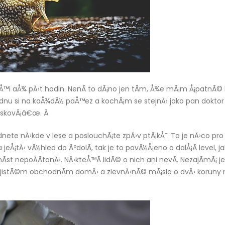
 tÅ™i aÅ¾ pÄ›t hodin. NenÃ­ to dÃ¡no jen tÃ­m, Å¾e mÃ¡m Å¡patnÃ©
ednu si na kaÅ¾dÃ½ paÅ™ez a kochÃ¡m se stejnÄ› jako pan doktor
diskovÃ¡â€œ. Â
dnete nÄ›kde v lese a poslouchÃ¡te zpÄ›v ptÃ¡kÅ¯. To je nÄ›co pro 
eÅ¡tÄ› vÃ½hled do ÃºdolÃ­, tak je to povÃ½Å¡eno o dalÅ¡Ã­ level, j
 nepoÄÃ­tanÄ›. NÄ›kteÅ™Ã­ lidÃ© o nich ani nevÃ­. NezajÃ­mÃ¡ je 
ce v jistÃ©m obchodnÃ­m domÄ› a zlevnÄ›nÃ© mÃ¡slo o dvÄ› koruny 