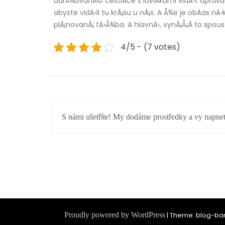
udrÅ¾ovanÃ© cestiÄce s laviÄkami vidÄ›t opravdu
abyste vidÄ›li tu krÃ¡su u nÃ¡s. A Å¾e je obÄas nÄ
plÃ¡novanÃ¡ tÄ›Å¾ba. A hlavnÄ›, vynÃ¡Å¡Ã­ to spou
4/5 - (7 votes)
NAVIGACE
S námi ušetříte! My dodáme prostředky a vy napnet
PRO
PŘÍSPĚVEK
Proudly powered by WordPress
|
Theme: blog-ban