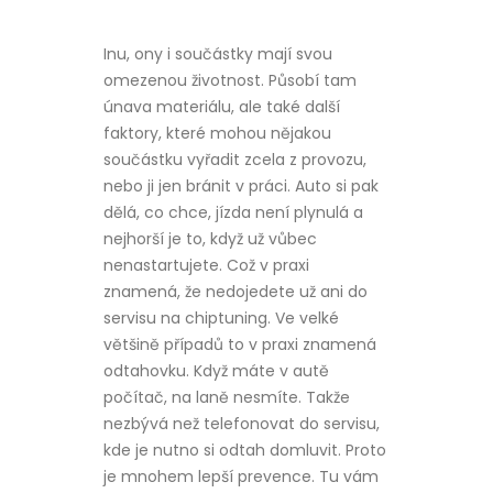
Inu, ony i součástky mají svou
omezenou životnost. Působí tam
únava materiálu, ale také další
faktory, které mohou nějakou
součástku vyřadit zcela z provozu,
nebo ji jen bránit v práci. Auto si pak
dělá, co chce, jízda není plynulá a
nejhorší je to, když už vůbec
nenastartujete. Což v praxi
znamená, že nedojedete už ani do
servisu na chiptuning. Ve velké
většině případů to v praxi znamená
odtahovku. Když máte v autě
počítač, na laně nesmíte. Takže
nezbývá než telefonovat do servisu,
kde je nutno si odtah domluvit. Proto
je mnohem lepší prevence. Tu vám