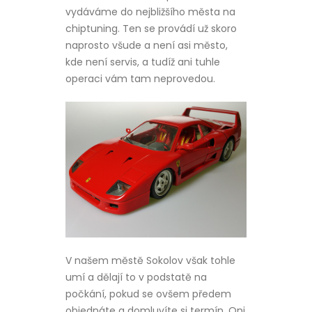
vydáváme do nejbližšího města na
chiptuning. Ten se provádí už skoro
naprosto všude a není asi město,
kde není servis, a tudíž ani tuhle
operaci vám tam neprovedou.
V našem městě Sokolov však tohle
umí a dělají to v podstatě na
počkání, pokud se ovšem předem
objednáte a domluvíte si termín. Oni