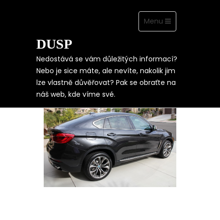
Toggle
Menu
navigation
DUSP
Skip
to
content
Nedostává se vám důležitých informací?
Nebo je sice máte, ale nevíte, nakolik jim
lze vlastně důvěřovat? Pak se obraťte na
POROUCHANÝ VŮZ
náš web, kde víme své.