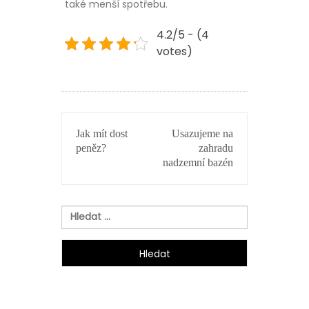
také menší spotřebu.
4.2/5 - (4
votes)
NAVIGACE
Jak mít dost
Usazujeme na
PRO
peněz?
zahradu
PŘÍSPĚVEK
nadzemní bazén
Vyhledávání