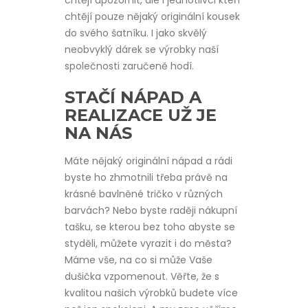
chtějí upozornit, ale i jednotlivci kteří
chtějí pouze nějaký originální kousek
do svého šatníku. I jako skvělý
neobvyklý dárek se výrobky naší
společnosti zaručeně hodí.
STAČÍ NÁPAD A
REALIZACE UŽ JE
NA NÁS
Máte nějaký originální nápad a rádi
byste ho zhmotnili třeba právě na
krásné bavlněné tričko v různých
barvách? Nebo byste raději nákupní
tašku, se kterou bez toho abyste se
styděli, můžete vyrazit i do města?
Máme vše, na co si může Vaše
dušička vzpomenout. Věřte, že s
kvalitou našich výrobků budete více