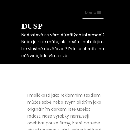
Toggle
Menu
navigation
DUSP
Skip
to
content
Nedostává se vám důležitých informací?
Nebo je sice máte, ale nevíte, nakolik jim
lze vlastně důvěřovat? Pak se obraťte na
POJĎ DO TOHO PO
náš web, kde víme své.
HLAVĚ
I maličkostí jako
reklamním textilem
,
můžeš sobě nebo svým blízkým jako
originálním dárkem jistě udělat
radost. Naše výrobky nemusejí
odebírat pouze firmy, které na sebe