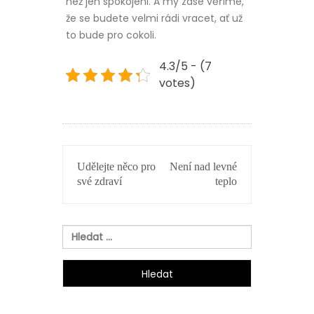
než jen spokojeni. A my zase věříme,
že se budete velmi rádi vracet, ať už
to bude pro cokoli.
4.3/5 - (7
votes)
NAVIGACE
Udělejte něco pro
Není nad levné
PRO
své zdraví
teplo
PŘÍSPĚVEK
Vyhledávání