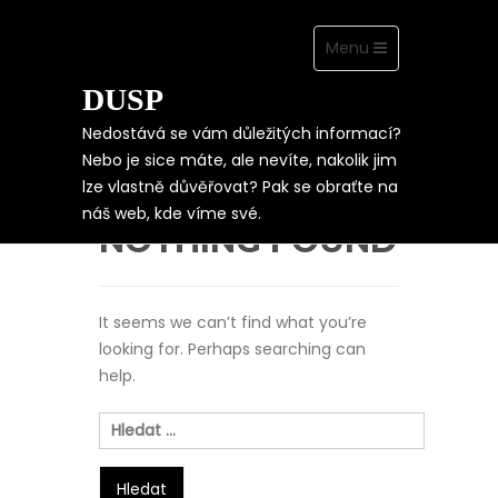
Toggle
Menu
navigation
DUSP
Skip
to
content
Nedostává se vám důležitých informací?
Nebo je sice máte, ale nevíte, nakolik jim
lze vlastně důvěřovat? Pak se obraťte na
náš web, kde víme své.
NOTHING FOUND
It seems we can’t find what you’re
looking for. Perhaps searching can
help.
Vyhledávání