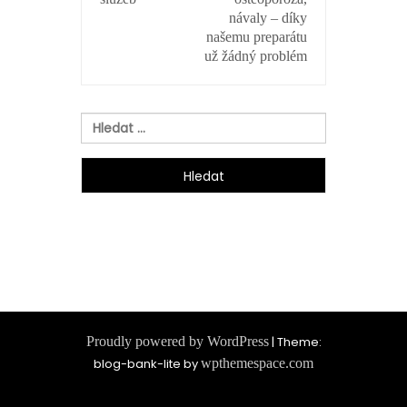
PŘÍSPĚVEK
návaly – díky
našemu preparátu
už žádný problém
Vyhledávání
Proudly powered by WordPress
|
Theme:
blog-bank-lite by
wpthemespace.com