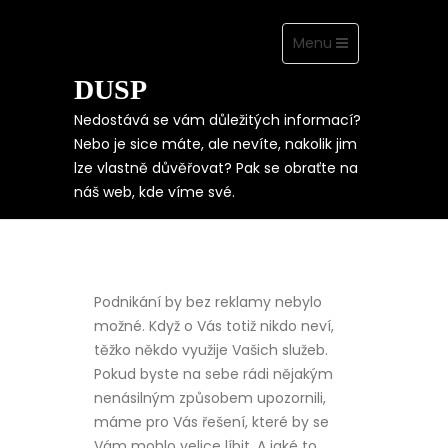
Toggle
Menu
navigation
DUSP
Skip
to
content
Nedostává se vám důležitých informací?
Nebo je sice máte, ale nevíte, nakolik jim
lze vlastně důvěřovat? Pak se obraťte na
KVALITA I PRO VÁS
náš web, kde víme své.
Podnikání by bez reklamy nebylo
možné. Když o Vás totiž nikdo neví,
těžko někdo využije Vašich služeb.
Pokud byste na sebe rádi nějakým
nenásilným způsobem upozornili,
máme pro Vás řešení, které by se
Vám mohlo velice líbit. A jaké to