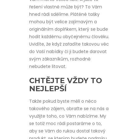
řešení vlastně může být? To Vám
hned rádi sdělíme.
Plátěné tašky
mohou být velice zajímavým a
originálním doplňkem, který se bude
hodit každému obyčejnému člověku.
Uvidíte, že když zařadíte takovou věc
do Vaší nabídky či ji budete darovat
svým zákazníkům, rozhodně
nebudete litovat.
CHTĚJTE VŽDY TO
NEJLEPŠÍ
Takže pokud byste měli o něco
takového zájem, obraťte se na nás a
využijte toho, co Vám nabízíme. My
se totiž moc rádi postaráme o to,
aby se Vám do rukou dostal takový
produkt, se kterým budete nadmíru