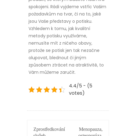
spokojeni. Rádi vyjdeme vstříc Vašim
požadavkům na tvar, či na to, jaké
jsou Vaše představy o potisku.
Vzhledem k tomu, jak kvalitní
metody potisku využíváme,
nemusíte mít z ničeho obavy,
protože se potisk jen tak nezačne
olupovat, blednout či jiným
způsobem ztrácet na atraktivitě, to
Vám můžeme zaručit.
4.4/5 - (5
votes)
NAVIGACE
Zprostředkování
Menopauza,
PRO
služeb
osteoporóza,