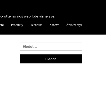
obraťte na náš web, kde víme své.
ání
Produkty
Technika
Zábava
Životní styl
Vyhledávání