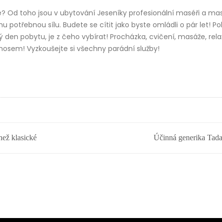
né? Od toho jsou v
ubytování Jeseníky
profesionální maséři a mas
 potřebnou sílu. Budete se cítit jako byste omládli o pár let! P
ý den pobytu, je z čeho vybírat! Procházka, cvičení, masáže, rel
ínosem! Vyzkoušejte si všechny parádní služby!
než klasické
Účinná generika Tadal