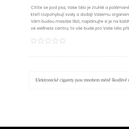
Cítíte se pod psa, Vaše tělo je ztuhlé a poláma
kteří rozpohybují svaly a dodají Vašemu organismu
Vám budou masáže líbit, naplánujte si je na každ
ve wellness centru, to vše bude pro Vaše tělo př
NAVIGACE
Elektronické cigarety jsou mnohem méně škodlivé 
PRO
PŘÍSPĚVEK