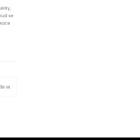
érky,
okud se
axace
is sx