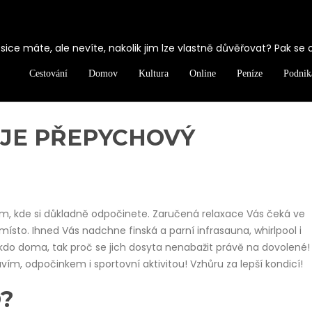
ice máte, ale nevíte, nakolik jim lze vlastně důvěřovat? Pak se 
Cestování
Domov
Kultura
Online
Peníze
Podnik
 JE PŘEPYCHOVÝ
m, kde si důkladně odpočinete. Zaručená relaxace Vás čeká ve
místo. Ihned Vás nadchne finská a parní infrasauna, whirlpool i
o doma, tak proč se jich dosyta nenabažit právě na dovolené!
vím, odpočinkem i sportovní aktivitou! Vzhůru za lepší kondicí!
?