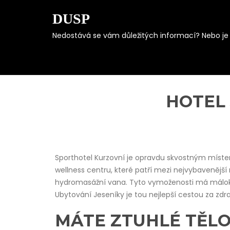
DUSP
Nedostává se vám důležitých informací? Nebo je s
Skip
to
content
HOTEL
Sporthotel Kurzovní je opravdu skvostným míste
wellness centru, které patří mezi nejvybavenější 
hydromasážní vana. Tyto vymoženosti má málokd
Ubytování Jeseníky je tou nejlepší cestou za zdra
MÁTE ZTUHLÉ TĚLO