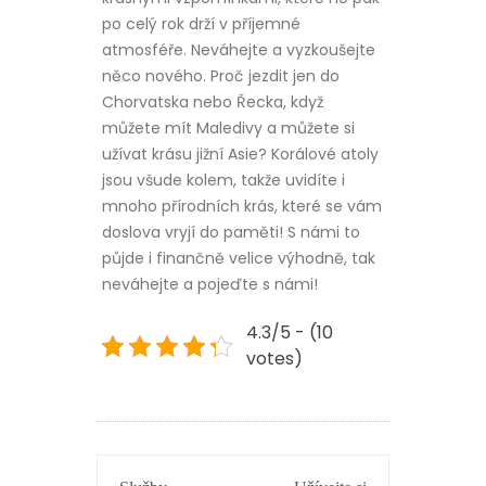
po celý rok drží v příjemné
atmosféře. Neváhejte a vyzkoušejte
něco nového. Proč jezdit jen do
Chorvatska nebo Řecka, když
můžete mít Maledivy a můžete si
užívat krásu jižní Asie? Korálové atoly
jsou všude kolem, takže uvidíte i
mnoho přírodních krás, které se vám
doslova vryjí do paměti! S námi to
půjde i finančně velice výhodně, tak
neváhejte a pojeďte s námi!
4.3/5 - (10
votes)
NAVIGACE