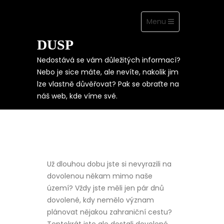
Toggle
Menu
navigation
DUSP
Skip
to
content
Nedostává se vám důležitých informací?
Nebo je sice máte, ale nevíte, nakolik jim
lze vlastně důvěřovat? Pak se obraťte na
DOVOLENÁ JAK MÁ
náš web, kde víme své.
BÝT
Už dlouhou dobu jste si nevyrazili na
dovolenou někam mimo naše
území? Vždy jste měli jen pár dnů
dovolené, kdy nemělo význam
plánovat nějakou zahraniční cestu?