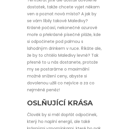
Tentokrát jste ale dostali dovolené
dostatek, takže chcete vyjet někam
ven a poznat nová místa? A jak by
se vám líbily takové Maledivy?
Krásné počasí, nekonečné azurové
moře a překrásné písečné pláže, kde
si odpočinete pod palmou s
lahodným drinkem v ruce. Říkáte ale,
že by to chtělo
Maledivy levně
? Tak
přesně to u nás dostanete, protože
my se postaráme o maximální
možné snížení ceny, abyste si
dovolenou užili co nejvíce a za co
nejméně peněz!
OSLŇUJÍCÍ KRÁSA
Člověk by si měl dopřát odpočinek,
který ho naplní energií, ale také
krásnými vzpomínkami, které ho pak