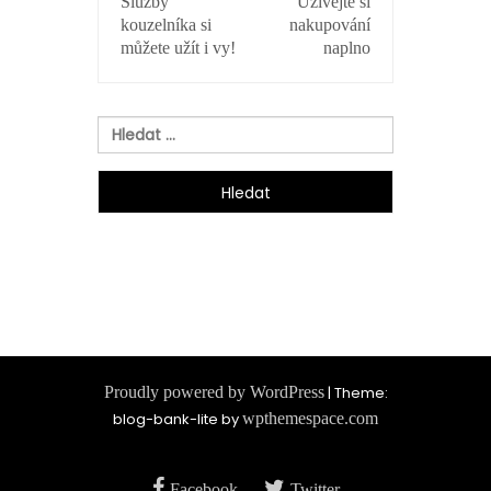
Služby
Užívejte si
PRO
kouzelníka si
nakupování
PŘÍSPĚVEK
můžete užít i vy!
naplno
Vyhledávání
Proudly powered by WordPress
|
Theme:
blog-bank-lite by
wpthemespace.com
Facebook
Twitter