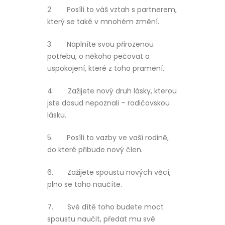
2.
Posílí to váš vztah s partnerem,
který se také v mnohém změní.
3.
Naplníte svou přirozenou
potřebu, o někoho pečovat a
uspokojení, které z toho pramení.
4.
Zažijete nový druh lásky, kterou
jste dosud nepoznali – rodičovskou
lásku.
5.
Posílí to vazby ve vaší rodině,
do které přibude nový člen.
6.
Zažijete spoustu nových věcí,
plno se toho naučíte.
7.
Své dítě toho budete moct
spoustu naučit, předat mu své