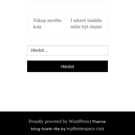
NAVIGACE
Nákup nového
I zdravé sladidlo
PRO
kola
může být chutné
PŘÍSPĚVEK
Vyhledávání
Proudly powered by WordPress
|
Theme:
blog-bank-lite by
wpthemespace.com