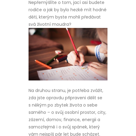
Nepřemýšlíte o tom, jací asi budete
rodiče a jak by bylo hezké mít hodné
děti, kterým byste mohli předávat
svá životní moudra?
Na druhou stranu, je potřeba zvážit,
zda jste opravdu připraveni dělit se
s někým po zbytek života o sebe
samého – o svůj osobní prostor, city,
zázemí, domov, finance, energii a
samozřejmě i o svůj spánek, který
vám nejspíš pár let bude scházet.