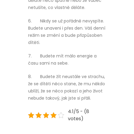
děláte něco špatně nebo že vůbec
netušíte, co vlastně děláte.
6.
Nikdy se už pořádně nevyspíte.
Budete unaveni i přes den. Váš denní
režim se změní a bude přizpůsoben
dítěti.
7.
Budete mít málo energie a
času sami na sebe.
8.
Budete žít neustále ve strachu,
že se dítěti něco stane, že mu někdo
ublíží, že se něco pokazí a jeho život
nebude takový, jak jste si přáli.
4.1/5 - (8
votes)