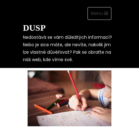
Toggle
Menu
navigation
DUSP
Skip
to
content
Nedostává se vám důležitých informací?
Nebo je sice máte, ale nevíte, nakolik jim
lze vlastně důvěřovat? Pak se obraťte na
DĚTI – MÍT ČI
náš web, kde víme své.
NEMÍT?