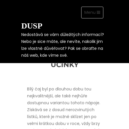
Toggle
Menu
navigation
DUSP
Skip
to
content
Nedostává se vám důležitých informací?
Nebo je sice máte, ale nevíte, nakolik jim
lze vlastně důvěřovat? Pak se obraťte na
ČAJ S PROKÁZANÝMI
náš web, kde víme své.
BLAHODÁRNÝMI
ÚČINKY
Bílý čaj
byl po dlouhou dobu tou
nejkvalitnější, ale také nejhůře
dostupnou variantou tohoto nápoje.
Získává se z dosud nerozvinutých
lístků, které je možné sklízet jen po
velmi krátkou dobu v roce, vždy brzy