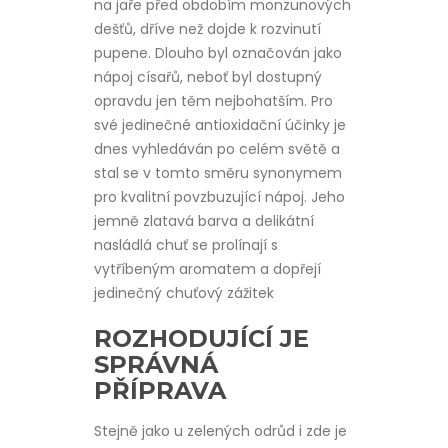
na jaře před obdobím monzunových
dešťů, dříve než dojde k rozvinutí
pupene. Dlouho byl označován jako
nápoj císařů, neboť byl dostupný
opravdu jen těm nejbohatším. Pro
své jedinečné antioxidační účinky je
dnes vyhledáván po celém světě a
stal se v tomto směru synonymem
pro kvalitní povzbuzující nápoj. Jeho
jemně zlatavá barva a delikátní
nasládlá chuť se prolínají s
vytříbeným aromatem a dopřejí
jedinečný chuťový zážitek
ROZHODUJÍCÍ JE
SPRÁVNÁ
PŘÍPRAVA
Stejně jako u zelených odrůd i zde je