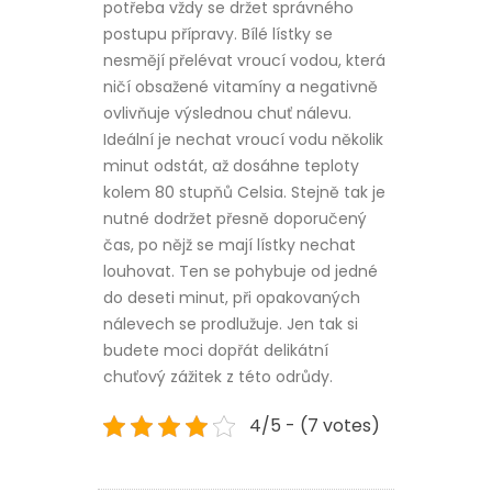
potřeba vždy se držet správného
postupu přípravy. Bílé lístky se
nesmějí přelévat vroucí vodou, která
ničí obsažené vitamíny a negativně
ovlivňuje výslednou chuť nálevu.
Ideální je nechat vroucí vodu několik
minut odstát, až dosáhne teploty
kolem 80 stupňů Celsia. Stejně tak je
nutné dodržet přesně doporučený
čas, po nějž se mají lístky nechat
louhovat. Ten se pohybuje od jedné
do deseti minut, při opakovaných
nálevech se prodlužuje. Jen tak si
budete moci dopřát delikátní
chuťový zážitek z této odrůdy.
4/5 - (7 votes)