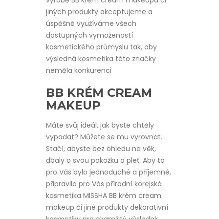
výrobě BB krém cream makeupu či
jiných produkty akceptujeme a
úspěšně využíváme všech
dostupných vymožeností
kosmetického průmyslu tak, aby
výsledná kosmetika této značky
neměla konkurenci
BB KRÉM CREAM
MAKEUP
Máte svůj ideál, jak byste chtěly
vypadat? Můžete se mu vyrovnat.
Stačí, abyste bez ohledu na věk,
dbaly o svou pokožku a pleť. Aby to
pro Vás bylo jednoduché a příjemné,
připravila pro Vás přírodní korejská
kosmetika MISSHA
BB krém cream
makeup
či jiné produkty dekorativní