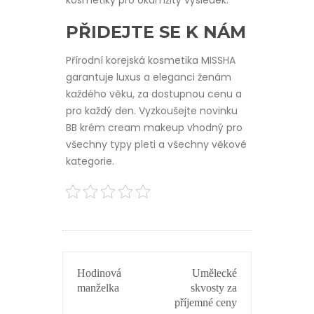
kosmetiky pro okamžitý výsledek.
PŘIDEJTE SE K NÁM
Přírodní korejská kosmetika MISSHA
garantuje luxus a eleganci ženám
každého věku, za dostupnou cenu a
pro každý den. Vyzkoušejte novinku
BB krém cream makeup vhodný pro
všechny typy pleti a všechny věkové
kategorie.
NAVIGACE
Hodinová
Umělecké
PRO
manželka
skvosty za
PŘÍSPĚVEK
příjemné ceny