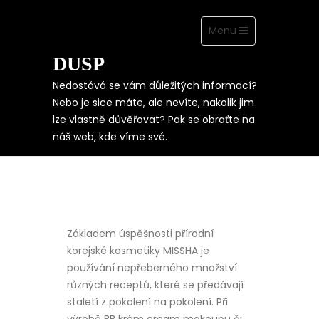
Toggle
Menu
navigation
DUSP
Skip
to
content
Nedostává se vám důležitých informací?
Nebo je sice máte, ale nevíte, nakolik jim
lze vlastně důvěřovat? Pak se obraťte na
BB KRÉM CREAM
náš web, kde víme své.
MAKEUP
Základem úspěšnosti přírodní
korejské kosmetiky MISSHA je
používání nepřeberného množství
různých receptů, které se předávají
staletí z pokolení na pokolení. Při